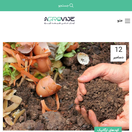
جستجو
منو
12
دسامبر
کودهای ارگانیک